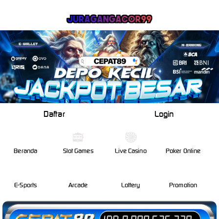
Daftar
Login
Beranda
Slot Games
Live Casino
Poker Online
E-Sports
Arcade
Lottery
Promotion