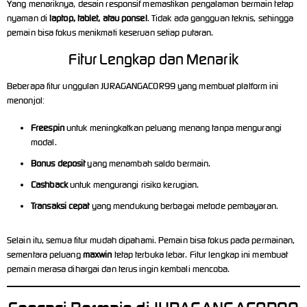
Yang menariknya, desain responsif memastikan pengalaman bermain tetap
nyaman di
laptop, tablet, atau ponsel
. Tidak ada gangguan teknis, sehingga
pemain bisa fokus menikmati keseruan setiap putaran.
Fitur Lengkap dan Menarik
Beberapa fitur unggulan JURAGANGACOR99 yang membuat platform ini
menonjol:
Freespin
untuk meningkatkan peluang menang tanpa mengurangi
modal.
Bonus deposit
yang menambah saldo bermain.
Cashback
untuk mengurangi risiko kerugian.
Transaksi cepat
yang mendukung berbagai metode pembayaran.
Selain itu, semua fitur mudah dipahami. Pemain bisa fokus pada permainan,
sementara peluang
maxwin
tetap terbuka lebar. Fitur lengkap ini membuat
pemain merasa dihargai dan terus ingin kembali mencoba.