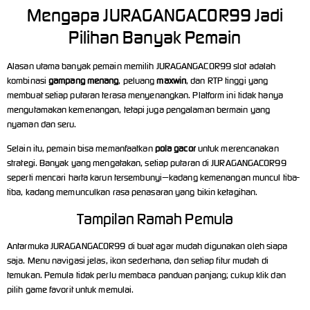
Mengapa JURAGANGACOR99 Jadi
Pilihan Banyak Pemain
Alasan utama banyak pemain memilih
JURAGANGACOR99
slot adalah
kombinasi
gampang menang
, peluang
maxwin
, dan RTP tinggi yang
membuat setiap putaran terasa menyenangkan. Platform ini tidak hanya
mengutamakan kemenangan, tetapi juga pengalaman bermain yang
nyaman dan seru.
Selain itu, pemain bisa memanfaatkan
pola gacor
untuk merencanakan
strategi. Banyak yang mengatakan, setiap putaran di JURAGANGACOR99
seperti mencari harta karun tersembunyi—kadang kemenangan muncul tiba-
tiba, kadang memunculkan rasa penasaran yang bikin ketagihan.
Tampilan Ramah Pemula
Antarmuka JURAGANGACOR99 di buat agar mudah digunakan oleh siapa
saja. Menu navigasi jelas, ikon sederhana, dan setiap fitur mudah di
temukan. Pemula tidak perlu membaca panduan panjang; cukup klik dan
pilih game favorit untuk memulai.