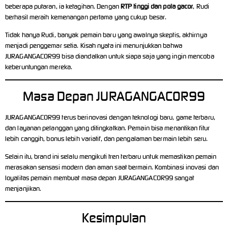
beberapa putaran, ia ketagihan. Dengan
RTP tinggi dan pola gacor
, Rudi
berhasil meraih kemenangan pertama yang cukup besar.
Tidak hanya Rudi, banyak pemain baru yang awalnya skeptis, akhirnya
menjadi penggemar setia. Kisah nyata ini menunjukkan bahwa
JURAGANGACOR99 bisa diandalkan untuk siapa saja yang ingin mencoba
keberuntungan mereka.
Masa Depan JURAGANGACOR99
JURAGANGACOR99 terus berinovasi dengan teknologi baru, game terbaru,
dan layanan pelanggan yang ditingkatkan. Pemain bisa menantikan fitur
lebih canggih, bonus lebih variatif, dan pengalaman bermain lebih seru.
Selain itu, brand ini selalu mengikuti tren terbaru untuk memastikan pemain
merasakan sensasi modern dan aman saat bermain. Kombinasi inovasi dan
loyalitas pemain membuat masa depan JURAGANGACOR99 sangat
menjanjikan.
Kesimpulan