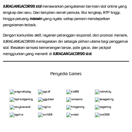
JURAGANGACOR99 slot
menawarkan pengalaman bermain slot online yang
lengkap dan seru. Dari tampilan ramah pemula, fitur lengkap, RTP tinggi,
hingga peluang
maxwin
yang nyata, setiap pemain mendapatkan
pengalaman terbaik.
Dengan komunitas aktif, layanan pelanggan responsif, dan promosi menarik,
JURAGANGACOR99 menegaskan diri sebagai pilihan utama bagi penggemar
slot. Rasakan sensasi kemenangan besar, pola gacor, dan jackpot
menggiurkan yang menanti di
JURAGANGACOR99 slot
.
Penyedia Games