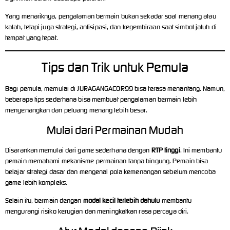
Yang menariknya, pengalaman bermain bukan sekadar soal menang atau
kalah, tetapi juga strategi, antisipasi, dan kegembiraan saat simbol jatuh di
tempat yang tepat.
Tips dan Trik untuk Pemula
Bagi pemula, memulai di JURAGANGACOR99 bisa terasa menantang. Namun,
beberapa tips sederhana bisa membuat pengalaman bermain lebih
menyenangkan dan peluang menang lebih besar.
Mulai dari Permainan Mudah
Disarankan memulai dari game sederhana dengan
RTP tinggi
. Ini membantu
pemain memahami mekanisme permainan tanpa bingung. Pemain bisa
belajar strategi dasar dan mengenal pola kemenangan sebelum mencoba
game lebih kompleks.
Selain itu, bermain dengan
modal kecil terlebih dahulu
membantu
mengurangi risiko kerugian dan meningkatkan rasa percaya diri.